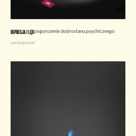
pogorszenie dobrostanu psychicznego
Depresja i lęk
uncategorized