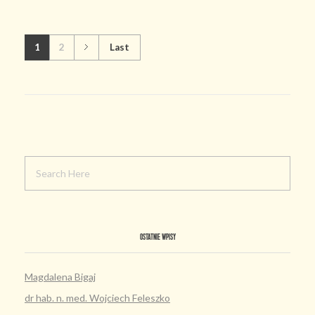
1
2
Last
OSTATNIE WPISY
Magdalena Bigaj
dr hab. n. med. Wojciech Feleszko