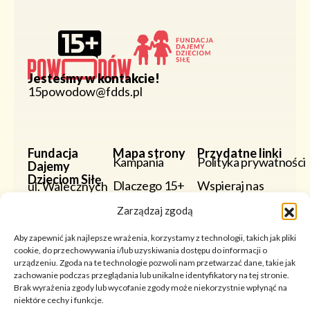
Jesteśmy w kontakcie!
15powodow@fdds.pl
Fundacja
Mapa strony
Przydatne linki
Kampania
Polityka prywatności
Dajemy
Dzieciom Siłę
Dlaczego 15+
Wspieraj nas
ul. Walecznych
59
Powody
Zarządzaj zgodą
03-926
Warszawa
Wypowiedzi Ekspertów
KRS:
Aby zapewnić jak najlepsze wrażenia, korzystamy z technologii, takich jak pliki
0000204426
cookie, do przechowywania i/lub uzyskiwania dostępu do informacji o
Wystawa
urządzeniu. Zgoda na te technologie pozwoli nam przetwarzać dane, takie jak
zachowanie podczas przeglądania lub unikalne identyfikatory na tej stronie.
Partnerzy
Brak wyrażenia zgody lub wycofanie zgody może niekorzystnie wpłynąć na
niektóre cechy i funkcje.
Do Pobrania