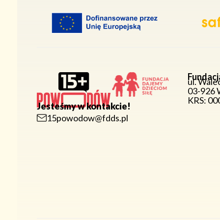
Fundacj
ul. Wale
03-926 
KRS: 0
Jesteśmy w kontakcie!
15powodow@fdds.pl