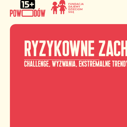
Ryzykowne zac
challenge, wyzwania, ekstremalne trend