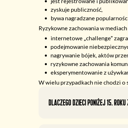
jest rejestrowane i publikowan
zyskuje publiczność,
bywa nagradzane popularnością
Ryzykowne zachowania w mediach s
internetowe „challenge” zagra
podejmowanie niebezpiecznych 
nagrywanie bójek, aktów prze
ryzykowne zachowania komunik
eksperymentowanie z używkam
W wielu przypadkach nie chodzi o s
Dlaczego dzieci poniżej 15. roku