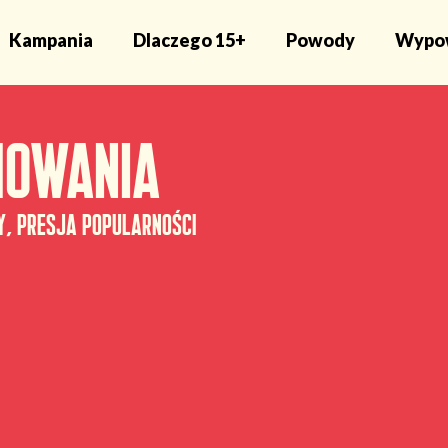
Kampania
Dlaczego 15+
Powody
Wypow
howania
y, presja popularności