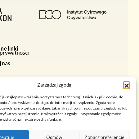
ne linki
 prywatności
j nas
Zarządzaj zgodą
jak najlepsze wrażenia, korzystamy z technologii, takich jak pliki cookie, do
ia i/lub uzyskiwania dostępu do informacji o urządzeniu. Zgoda na te
pozwoli nam przetwarzać dane, takie jak zachowanie podczas przeglądania lub
ntyfikatory na tej stronie. Brak wyrażenia zgody lub wycofanie zgody może
e wpłynąć na niektóre cechy i funkcje.
ceptuję
Odmów
Zobacz preferencje