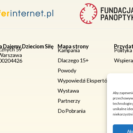
a Dajemy Dzieciom Siłę
Mapa strony
Przydat
cznych 59
Kampania
Polityka
Warszawa
Dlaczego 15+
Wspiera
000204426
Powody
Wypowiedzi Ekspertów
Wystawa
Aby zapewnić 
przechowywan
Partnerzy
technologie 
unikalne ide
Do Pobrania
niekorzystni
Ak