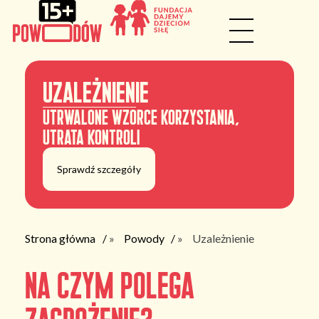
Uzależnienie
utrwalone wzorce korzystania,
utrata kontroli
Sprawdź szczegóły
Strona główna
»
Powody
»
Uzależnienie
Na czym polega