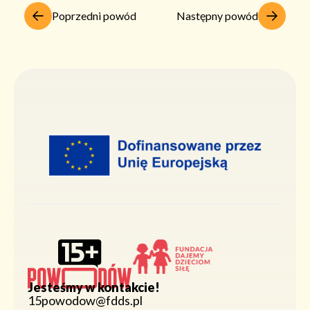
Poprzedni powód
Następny powód
Jesteśmy w kontakcie!
15powodow@fdds.pl