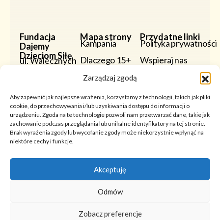
Fundacja
Mapa strony
Przydatne linki
Kampania
Polityka prywatności
Dajemy
Dzieciom Siłę
Dlaczego 15+
Wspieraj nas
ul. Walecznych
59
Powody
Zarządzaj zgodą
03-926
Warszawa
Wypowiedzi Ekspertów
KRS:
Aby zapewnić jak najlepsze wrażenia, korzystamy z technologii, takich jak pliki
0000204426
cookie, do przechowywania i/lub uzyskiwania dostępu do informacji o
Wystawa
urządzeniu. Zgoda na te technologie pozwoli nam przetwarzać dane, takie jak
zachowanie podczas przeglądania lub unikalne identyfikatory na tej stronie.
Partnerzy
Brak wyrażenia zgody lub wycofanie zgody może niekorzystnie wpłynąć na
niektóre cechy i funkcje.
Do Pobrania
Akceptuję
Odmów
Copyright © 2026 - Fundacja Dajemy Dzieciom
Zobacz preferencje