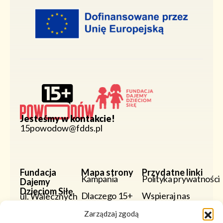
Jesteśmy w kontakcie!
15powodow@fdds.pl
Fundacja
Mapa strony
Przydatne linki
Kampania
Polityka prywatności
Dajemy
Dzieciom Siłę
Dlaczego 15+
Wspieraj nas
ul. Walecznych
59
Powody
Zarządzaj zgodą
03-926