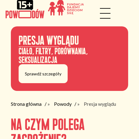
Presja wyglądu
ciało, filtry, porównania,
seksualizacja
Sprawdź szczegóły
Strona główna
»
Powody
»
Presja wyglądu
Na czym polega