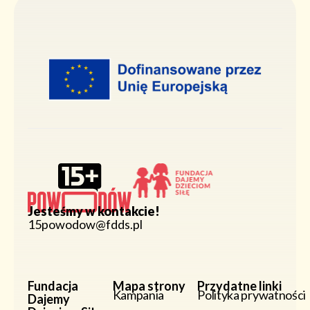
Jesteśmy w kontakcie!
15powodow@fdds.pl
Fundacja
Mapa strony
Przydatne linki
Kampania
Polityka prywatności
Dajemy