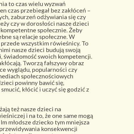
nia to czas wielu wyzwań
en czas przebiegał bez zakłóceń –
ych, zaburzeń odżywiania się czy
leży czy w dorosłości nasze dzieci
 kompetentne społecznie. Żeby
ebne są relacje społeczne. W
o przede wszystkim rówieśnicy. To
nimi nasze dzieci budują swoją
i, świadomość swoich kompetencji.
kłócają. Tworzą fałszywy obraz
ce wyglądu, popularności czy
 mediach społecznościowych
zieci powinny bawić się,
 smucić, kłócić i uczyć się godzić z
ją też nasze dzieci na
eśniczej i na to, że one same mogą
. Im młodsze dziecko tym mniejsza
 przewidywania konsekwencji