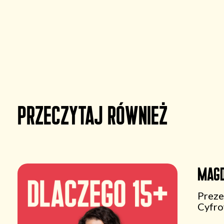
Przeczytaj również
Magd
Preze
Cyfr