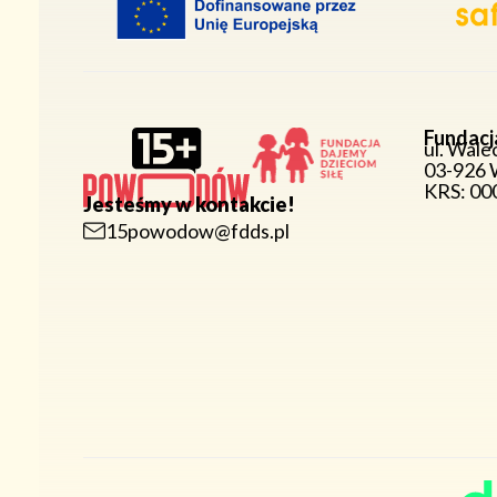
Fundacj
ul. Wale
03-926 
KRS: 0
Jesteśmy w kontakcie!
15powodow@fdds.pl