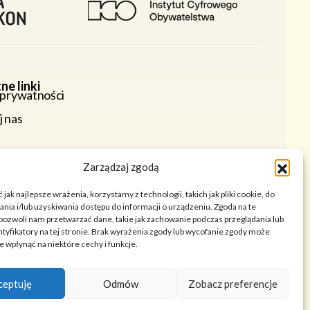
ne linki
 prywatności
j nas
Zarządzaj zgodą
jak najlepsze wrażenia, korzystamy z technologii, takich jak pliki cookie, do
ia i/lub uzyskiwania dostępu do informacji o urządzeniu. Zgoda na te
pozwoli nam przetwarzać dane, takie jak zachowanie podczas przeglądania lub
ntyfikatory na tej stronie. Brak wyrażenia zgody lub wycofanie zgody może
e wpłynąć na niektóre cechy i funkcje.
ceptuję
Odmów
Zobacz preferencje