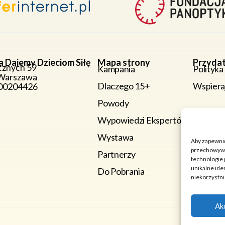
a Dajemy Dzieciom Siłę
Mapa strony
Przydat
cznych 59
Kampania
Polityka
Warszawa
Dlaczego 15+
Wspiera
000204426
Powody
Wypowiedzi Ekspertów
Wystawa
Aby zapewnić 
przechowywan
Partnerzy
technologie 
unikalne ide
Do Pobrania
niekorzystni
Ak