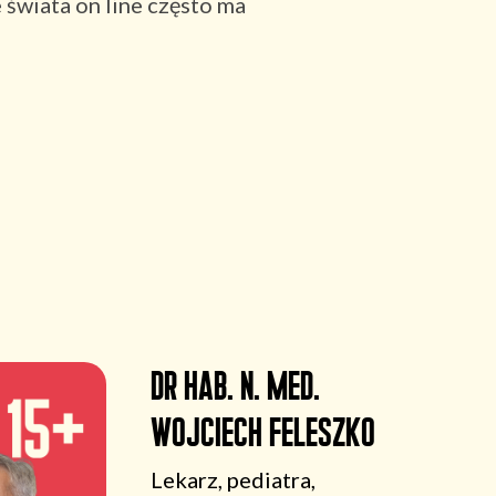
 świata on line często ma
dr hab. n. med.
Wojciech Feleszko
Lekarz, pediatra,