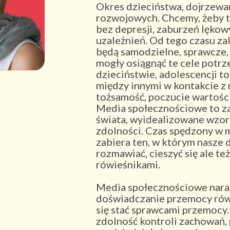
Okres dzieciństwa, dojrzewa
rozwojowych. Chcemy, żeby t
bez depresji, zaburzeń lękow
uzależnień. Od tego czasu za
będą samodzielne, sprawcze,
mogły osiągnąć te cele potrz
dzieciństwie, adolescencji t
między innymi w kontakcie z 
tożsamość, poczucie wartośc
Media społecznościowe to za
świata, wyidealizowane wzor
zdolności. Czas spędzony w
zabiera ten, w którym nasze d
rozmawiać, cieszyć się ale też
rówieśnikami.
Media społecznościowe naraża
doświadczanie przemocy rówi
się stać sprawcami przemocy
zdolność kontroli zachowań,